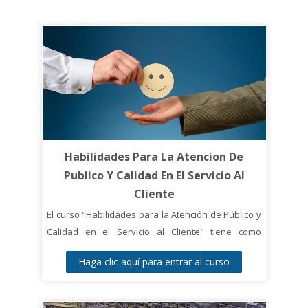
Habilidades Para La Atencion De
Publico Y Calidad En El Servicio Al
Cliente
El curso "Habilidades para la Atención de Público y
Calidad en el Servicio al Cliente" tiene como
objetivo proporcionar a los participantes las
Haga clic aquí para entrar al curso
herramientas y habilidades necesarias para
brindar un servicio de calidad y satisfacer las
necesidades del cliente de manera efectiva. Los